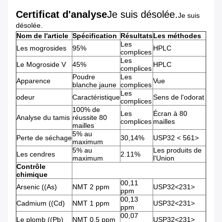
Certificat d'analyse
Je suis désolée.
Je suis
désolée.
Nom de l'article
Spécification
Résultats
Les méthodes
Les
Les mogrosides
95%
HPLC
complices
Les
Le Mogroside V
45%
HPLC
complices
Poudre
Les
Apparence
Vue
blanche jaune
complices
Les
odeur
Caractéristique
Sens de l'odorat
complices
100% de
Les
Écran à 80
Analyse du tamis
réussite 80
complices
mailles
mailles
5% au
Perte de séchage
30,14%
USP32 < 561>
maximum
5% au
Les produits de
Les cendres
2.11%
maximum
l'Union
Contrôle
chimique
00,11
Arsenic ((As)
NMT 2 ppm
USP32<231>
ppm
00,13
Cadmium ((Cd)
NMT 1 ppm
USP32<231>
ppm
00,07
Le plomb ((Pb)
NMT 0,5 ppm
USP32<231>