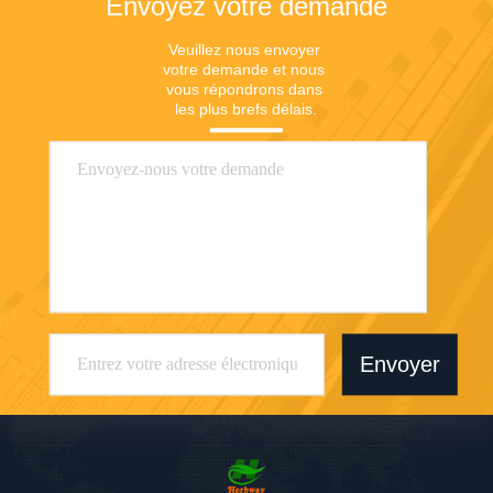
Envoyez votre demande
Veuillez nous envoyer 
votre demande et nous 
vous répondrons dans 
les plus brefs délais.
Envoyer