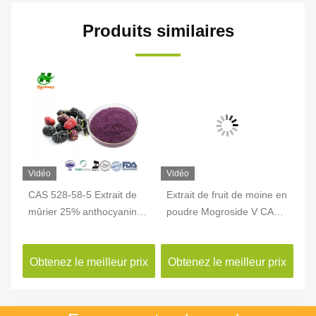
Produits similaires
Vidéo
Vidéo
Vi
ia
CAS 528-58-5 Extrait de
Extrait de fruit de moine en
Po
mûrier 25% anthocyanine
poudre Mogroside V CAS
na
i
Antioxydants naturels
88901-36-4
de
st
ix
Obtenez le meilleur prix
Obtenez le meilleur prix
Ob
10