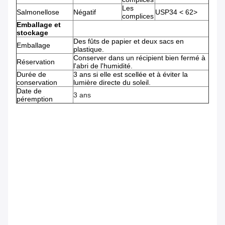
Les
Salmonellose
Négatif
USP34 < 62>
complices
Emballage et
stockage
Des fûts de papier et deux sacs en
Emballage
plastique.
Conserver dans un récipient bien fermé à
Réservation
l'abri de l'humidité.
Durée de
3 ans si elle est scellée et à éviter la
conservation
lumière directe du soleil.
Date de
3 ans
péremption