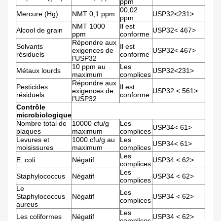
ppm
00,02
Mercure (Hg)
NMT 0,1 ppm
USP32<231>
ppm
NMT 1000
Il est
Alcool de grain
USP32< 467>
ppm
conforme
Répondre aux
Solvants
Il est
exigences de
USP32< 467>
résiduels
conforme
l'USP32
10 ppm au
Les
Métaux lourds
USP32<231>
maximum
complices
Répondre aux
Pesticides
Il est
exigences de
USP32 < 561>
résiduels
conforme
l'USP32
Contrôle
microbiologique
Nombre total de
10000 cfu/g
Les
USP34< 61>
plaques
maximum
complices
Levures et
1000 cfu/g au
Les
USP34< 61>
moisissures
maximum
complices
Les
E. coli
Négatif
USP34 < 62>
complices
Les
Staphylococcus
Négatif
USP34 < 62>
complices
Le
Les
Staphylococcus
Négatif
USP34 < 62>
complices
aureus
Les
Les coliformes
Négatif
USP34 < 62>
complices