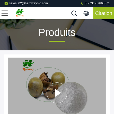
sales002@herbwaybio.com
86-731-82668671
Citation
Produits