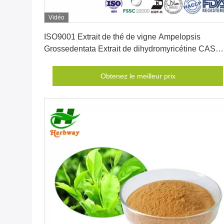
Vidéo
Obtenez le meilleur prix
ISO9001 Extrait de thé de vigne Ampelopsis
Grossedentata Extrait de dihydromyricétine CAS
27200-12-0
Obtenez le meilleur prix