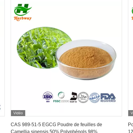
Vidéo
V
Obtenez le meilleur prix
CAS 989-51-5 EGCG Poudre de feuilles de
Po
Camellia sinensis 50% Polyphénols 98%
12