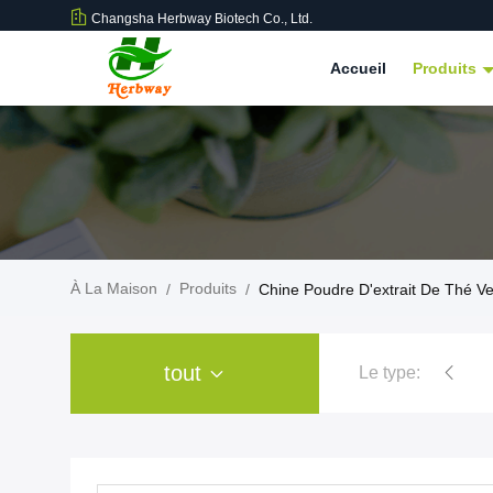
Changsha Herbway Biotech Co., Ltd.
Accueil
Produits
À La Maison
Produits
/
/
Chine Poudre D'extrait De Thé Ve
tout
Le type:
Poudre d'extrait de plant