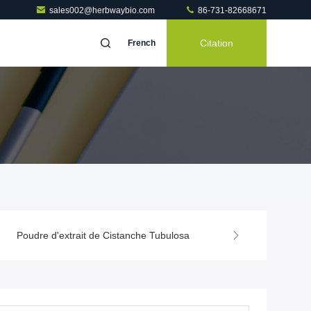
sales002@herbwaybio.com
86-731-82668671
Citation
French
Poudre d'extrait de Cistanche Tubulosa
Poudre d'extrait de thé