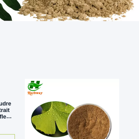
oudre
rait
fleur
turel