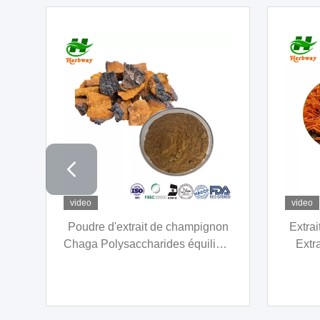
video
video
Extrait végétal en poudre Extrait
Extrai
de feuille de lierre Hederacoside
feuill
8
CAS 14216-03-6 Extrait de lierre
CAS 47