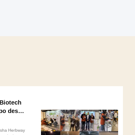
Biotech
xpo des
uest 2025!
gsha Herbway