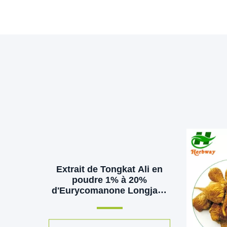
Extrait de Tongkat Ali en
poudre 1% à 20%
d'Eurycomanone Longjack
Extrait en poudre CAS
84633-29-4