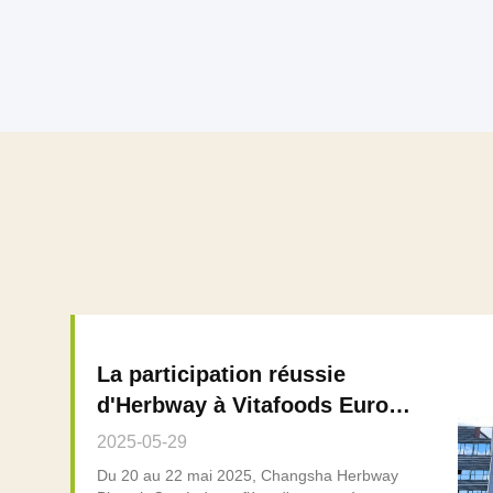
La participation réussie
d'Herbway à Vitafoods Europe
2025 à Barcelone
2025-05-29
Du 20 au 22 mai 2025, Changsha Herbway