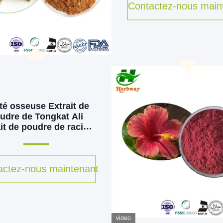
Contactez-nous main
té osseuse Extrait de
udre de Tongkat Ali
it de poudre de racine
de maca
actez-nous maintenant
video