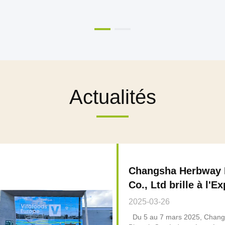
Actualités
Changsha Herbway 
Co., Ltd brille à l'E
produits naturels O
2025-03-26
Du 5 au 7 mars 2025, Chan