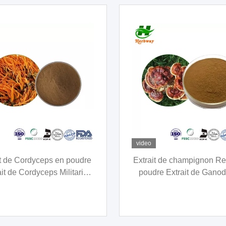
video
t de feuille de lotus PE de
Extrait végétal en poudre 
e de lotus 1% 2% nuciférine
de feuille de mûrier 1%
5-83-2 Flavones de lotus
DNJ CAS 19130-96-2 
abaisser le taux de sucre 
sang