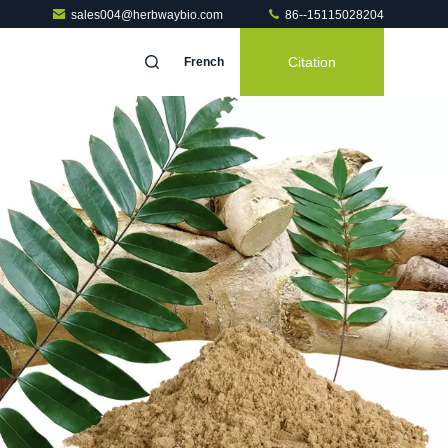
sales004@herbwaybio.com
86--15115028204
Citation
French