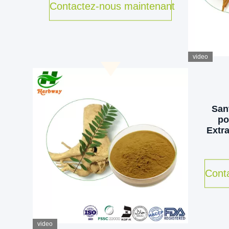
Contactez-nous maintenant
video
San
po
Extra
Cont
video