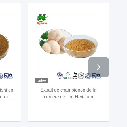
video
Extrait
Extrait végétal en poudre Extrait
 -10%
d'aloe Vera Extrait d'aloe 10% à
pour
98% Barbaloin Aloin
dans le