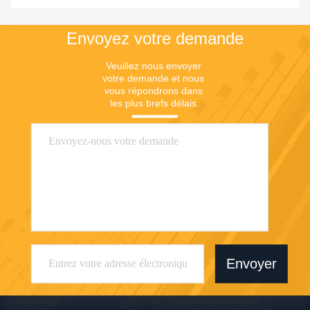
Envoyez votre demande
Veuillez nous envoyer 
votre demande et nous 
vous répondrons dans 
les plus brefs délais.
Envoyer