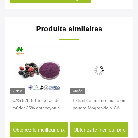
Produits similaires
Vidéo
Vidéo
Vi
ia
CAS 528-58-5 Extrait de
Extrait de fruit de moine en
Po
mûrier 25% anthocyanine
poudre Mogroside V CAS
na
i
Antioxydants naturels
88901-36-4
de
st
ix
Obtenez le meilleur prix
Obtenez le meilleur prix
Ob
10