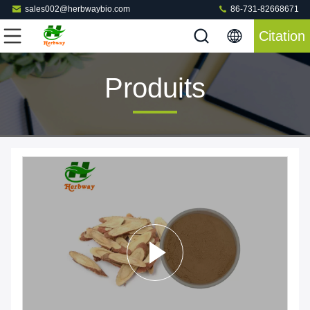
sales002@herbwaybio.com
86-731-82668671
Citation
Produits