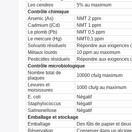
Les cendres
5% au maximum
Contrôle chimique
Arsenic (As)
NMT 2 ppm
Cadmium ((Cd)
NMT 1 ppm
Le plomb (Pb)
NMT 0,5 ppm
Le mercure (Hg)
NMT0,1 ppm
Solvants résiduels
Répondre aux exigences 
Métaux lourds
10 ppm au maximum
Pesticides résiduels
Répondre aux exigences 
Contrôle microbiologique
Nombre total de
10000 cfu/g maximum
plaques
Levures et
1000 cfu/g au maximum
moisissures
E. coli
Négatif
Staphylococcus
Négatif
Salmonellose
Négatif
Emballage et stockage
Emballage
Des fûts de papier et deux
Réservation
Conserver dans un récipient