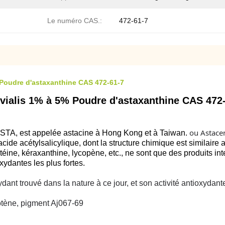
Le numéro CAS.:
472-61-7
 Poudre d'astaxanthine CAS 472-61-7
vialis 1% à 5% Poudre d'astaxanthine CAS 472
ou Astace
STA, est appelée astacine à Hong Kong et à Taiwan.
l'acide acétylsalicylique, dont la structure chimique est similaire
téine, kéraxanthine, lycopène, etc., ne sont que des produits i
xydantes les plus fortes.
ydant trouvé dans la nature à ce jour, et son activité antioxydan
rotène, pigment Aj067-69