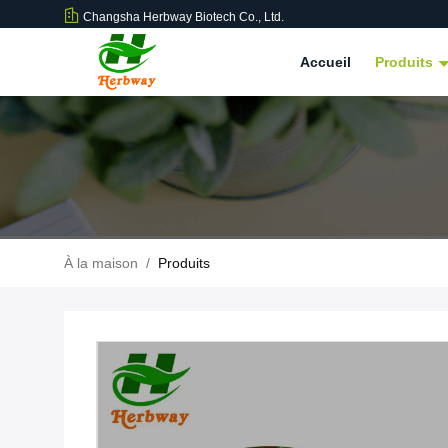
Changsha Herbway Biotech Co., Ltd.
Accueil
Produits
À la maison
/
Produits