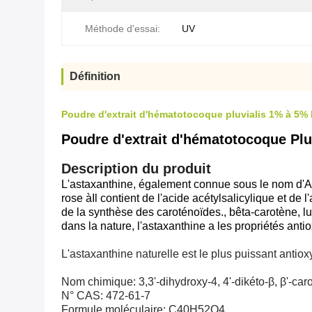
Méthode d'essai:
UV
Définition
Poudre d'extrait d'hématotocoque pluvialis 1% à 5%
Poudre d'extrait d'hématotocoque Plu
Description du produit
L'astaxanthine, également connue sous le nom d'A
rose à
Il contient de l'acide acétylsalicylique et de 
de la synthèse des caroténoïdes., bêta-carotène, lu
dans la nature, l'astaxanthine a les propriétés antio
L'astaxanthine naturelle est le plus puissant antiox
Nom chimique: 3,3'-dihydroxy-4, 4'-dikéto-β, β'-ca
N° CAS: 472-61-7
Formule moléculaire: C40H52O4,