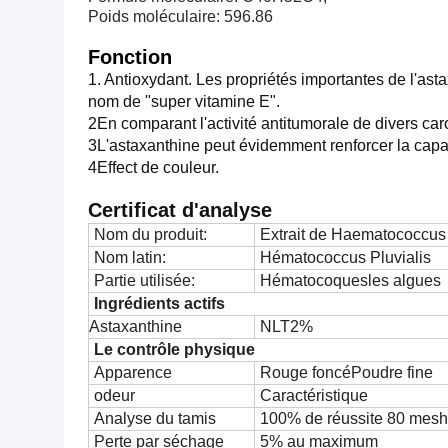
Poids moléculaire: 596.86
Fonction
1. Antioxydant. Les propriétés importantes de l'ast
nom de "super vitamine E".
2En comparant l'activité antitumorale de divers carot
3L'astaxanthine peut évidemment renforcer la capa
4Effect de couleur.
Certificat d'analyse
Nom du produit:
Extrait de Haematococcus 
Nom latin:
Hématococcus Pluvialis
Partie utilisée:
Hématocoques
les algues
Ingrédients actifs
Astaxanthine
NLT2%
Le contrôle physique
Apparence
Rouge foncé
Poudre fine
odeur
Caractéristique
Analyse du tamis
100% de réussite 80 mesh
Perte par séchage
5% au maximum