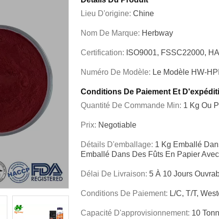
Lieu D'origine:
Chine
Nom De Marque:
Herbway
Certification:
ISO9001, FSSC22000, HA
Numéro De Modèle:
Le Modèle HW-HP
Conditions De Paiement Et D'expédit
Quantité De Commande Min:
1 Kg Ou P
Prix:
Negotiable
Détails D'emballage:
1 Kg Emballé Dan
Emballé Dans Des Fûts En Papier Ave
Délai De Livraison:
5 À 10 Jours Ouvra
Conditions De Paiement:
L/C, T/T, Wes
Capacité D'approvisionnement:
10 Tonn