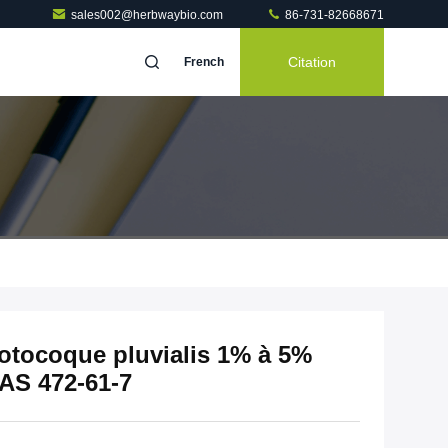
sales002@herbwaybio.com
86-731-82668671
Citation
French
totocoque pluvialis 1% à 5%
AS 472-61-7