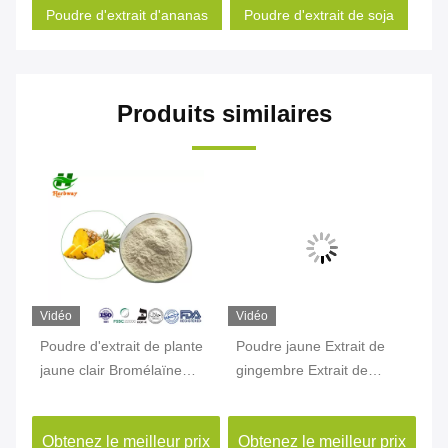
Poudre d'extrait d'ananas
Poudre d'extrait de soja
Produits similaires
Vidéo
Vidéo
Vi
Poudre d'extrait de plante
Poudre jaune Extrait de
Ex
jaune clair Bromélaïne
gingembre Extrait de
en
44-
CAS 37189-34-7 Poudre
racine de gingembre
Hu
d'extrait d'ananas
Gingerol CAS 84696-15-1
10
ix
Obtenez le meilleur prix
Obtenez le meilleur prix
Ob