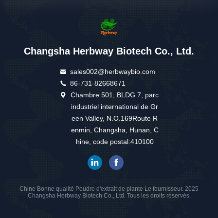
Changsha Herbway Biotech Co., Ltd.
sales002@herbwaybio.com
86-731-82668671
Chambre 501, BLDG 7, parc
industriel international de Gr
een Valley, N.O.169Route R
enmin, Changsha, Hunan, C
hine, code postal:410100
Chine Bonne qualité Poudre d'extrait de plante Le fournisseur. 2025
Changsha Herbway Biotech Co., Ltd. Tous les droits réservés.