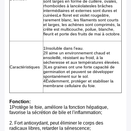
sont larges en forme de cuillère, ovales,
rhomboïdes à lancéolatesles brâches
intermédiaires et externes sont dures et
cuiréesLe floret est violet rougeâtre,
rarement blanc, les filaments sont courts
et larges, les achènes sont comprimés, la
crête est multicouche, poilue, blanche,
fleurit et porte des fruits de mai à octobre.
1Insoluble dans l'eau.
2Il aime un environnement chaud et
ensoleillé, résistant au froid, à la
sécheresse et aux températures élevées.
Caractéristiques
3Les graines ont une forte capacité de
germination et peuvent se développer
spontanément sur le sol.
4Évidemment, protéger et stabiliser la
membrane cellulaire du foie.
Fonction:
1Protège le foie, améliore la fonction hépatique,
favorise la sécrétion de bile et l'inflammation;
2. Fort antioxydant, peut éliminer le corps des
radicaux libres, retarder la sénescence;