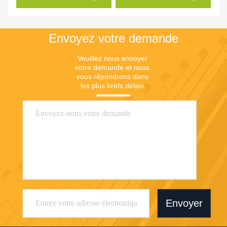
Envoyez votre demande
Veuillez nous envoyer 
votre demande et nous 
vous répondrons dans 
les plus brefs délais.
Envoyer