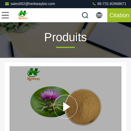
sales002@herbwaybio.com
86-731-82668671
Citation
Produits