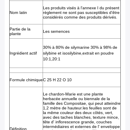
Les produits visés à l'annexe I du présent
Nom latin
règlement ne sont pas susceptibles d'être
considérés comme des produits dérivés.
Partie de la
Les semences
plante
30% à 80% de silymarine 30% à 98% de
Ingrédient actif
silybine et isosilybine,extrait en poudre
10:1,20:1
Formule chimique
C 25 H 22 O 10
Le chardon-Marie est une plante
herbacée annuelle ou biennale de la
famille des Compositae, qui peut atteindre
1,2 mètre de hauteur.les feuilles sont de
la même couleur des deux côtés, vert,
avec des taches blanches, texture mince,
tête d' inflorescence grande, couches
intermédiaires et externes de l' enveloppe
Définition